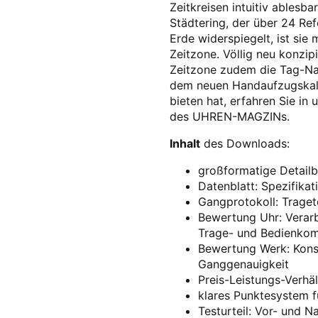
Zeitkreisen intuitiv ablesba
Städtering, der über 24 Re
Erde widerspiegelt, ist sie 
Zeitzone. Völlig neu konzip
Zeitzone zudem die Tag-Na
dem neuen Handaufzugskalib
bieten hat, erfahren Sie in
des UHREN-MAGZINs.
Inhalt
des Downloads:
großformatige Detailb
Datenblatt: Spezifika
Gangprotokoll: Traget
Bewertung Uhr: Verarb
Trage- und Bedienkom
Bewertung Werk: Konst
Ganggenauigkeit
Preis-Leistungs-Verhäl
klares Punktesystem f
Testurteil: Vor- und Na