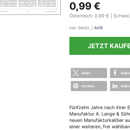
0,99 €
Österreich: 0,99 €
Schweiz
Inkl. MwSt. |
AGB
JETZT KAUF
teilen
teilen
merken
teilen
Fünfzehn Jahre nach ihrer E
Manufaktur A. Lange & Söhn
neuen Manufakturkaliber au
einer weiteren, frei wählba