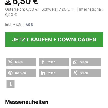
6,50 €
Österreich: 6,50 €
Schweiz: 7,20 CHF
International:
6,50 €
Inkl. MwSt. |
AGB
JETZT KAUFEN + DOWNLOADEN
teilen
teilen
teilen
merken
teilen
teilen
Messeneuheiten