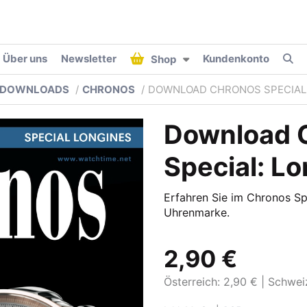
Über uns
Newsletter
Kundenkonto
Shop
DOWNLOADS
CHRONOS
DOWNLOAD CHRONOS SPECIAL:
Download 
Special: L
Erfahren Sie im Chronos Spe
Uhrenmarke.
2,90 €
Österreich: 2,90 €
Schwei