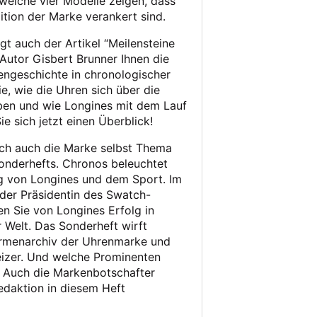
 welche vier Modelle zeigen, dass
dition der Marke verankert sind.
t auch der Artikel “Meilensteine
Autor Gisbert Brunner Ihnen die
engeschichte in chronologischer
ie, wie die Uhren sich über die
ben und wie Longines mit dem Lauf
ie sich jetzt einen Überblick!
ich auch die Marke selbst Thema
Sonderhefts. Chronos beleuchtet
g von Longines und dem Sport. Im
 der Präsidentin des Swatch-
en Sie von Longines Erfolg in
 Welt. Das Sonderheft wirft
irmenarchiv der Uhrenmarke und
eizer. Und welche Prominenten
? Auch die Markenbotschafter
daktion in diesem Heft