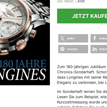
Inkl. MwSt. |
AGB
JETZT KAUF
teilen
teilen
merken
teilen
Zum 180-jährigen Jubiläum 
Chronos-Sonderheft. Schon 
dass Longines mit seiner K
Eleganz zu verbinden, bei
Im Sonderheft lernen Sie d
Lesen Sie zum Beispiel, wi
Kurzzeitmessung wurde un