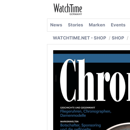
News
Stories
Marken
Events
WATCHTIME.NET - SHOP
SHOP