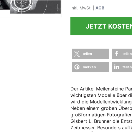
Inkl. MwSt. |
AGB
JETZT KOSTE
teilen
teilen
merken
teilen
Der Artikel Meilensteine Pa
wichtigsten Modelle über d
wird die Modellentwicklung
Neben einem groben Überbli
großformatigen Fotografien
Gisbert L. Brunner die Ents
Zeitmesser. Besonders auffä