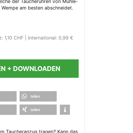
welche der Taucheruhren von Mühle-
nd Wempe am besten abschneidet.
: 1,10 CHF
International: 0,99 €
EN + DOWNLOADEN
teilen
teilen
nem Taucheranzug tragen? Kann das