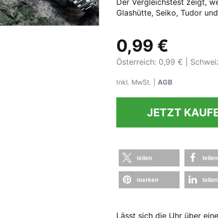
Der Vergleichstest zeigt, 
Glashütte, Seiko, Tudor u
0,99 €
Österreich: 0,99 €
Schweiz
Inkl. MwSt. |
AGB
JETZT KAUF
teilen
teilen
merken
teilen
Lässt sich die Uhr über ei