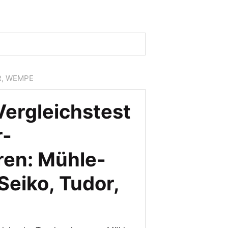
R, WEMPE
ergleichstest
r-
en: Mühle-
Seiko, Tudor,