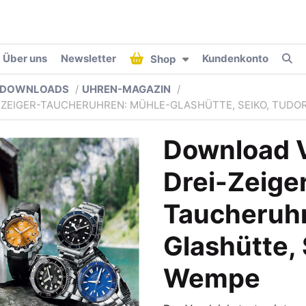
Über uns
Newsletter
Kundenkonto
Shop
DOWNLOADS
UHREN-MAGAZIN
ZEIGER-TAUCHERUHREN: MÜHLE-GLASHÜTTE, SEIKO, TUDO
Download V
Drei-Zeige
Taucheruhr
Glashütte, 
Wempe