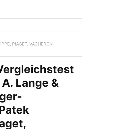
IPPE, PIAGET, VACHERON
ergleichstest
 A. Lange &
ger-
 Patek
iaget,