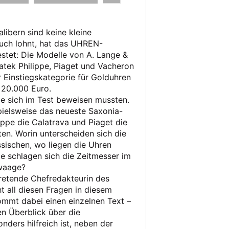
libern sind keine kleine
 auch lohnt, hat das UHREN-
stet: Die Modelle von A. Lange &
atek Philippe, Piaget und Vacheron
er Einstiegskategorie für Golduhren
 20.000 Euro.
e sich im Test beweisen mussten.
ielsweise das neueste Saxonia-
ippe die Calatrava und Piaget die
ten. Worin unterscheiden sich die
sischen, wo liegen die Uhren
ie schlagen sich die Zeitmesser im
twaage?
rtretende Chefredakteurin des
all diesen Fragen in diesem
ommt dabei einen einzelnen Text –
en Überblick über die
ders hilfreich ist, neben der