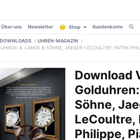
Über uns
Newsletter
Kundenkonto
Shop
DOWNLOADS
UHREN-MAGAZIN
REN: A. LANGE & SÖHNE, JAEGER-LECOULTRE, PATEK PHIL
Download V
Golduhren:
Söhne, Jae
LeCoultre,
Philippe, P