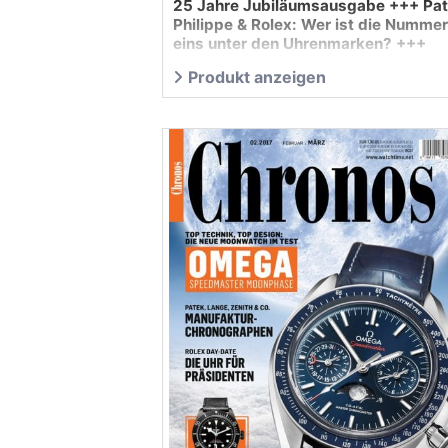
25 Jahre Jubiläumsausgabe +++ Pa
Philippe & Rolex: Wer ist die Nummer
eins unter den Uhrenmarken? +++
Moonwatch-Stars +++ Test: Rolex +
Produkt anzeigen