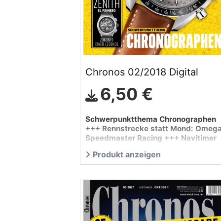
Chronos 02/2018 Digital
6,50 €
Schwerpunktthema Chronographen
+++ Rennstrecke statt Mond: Omeg
Speedmaster Racing +++ Navitimer
Rattrapante: Breitling im Test +++
Produkt anzeigen
Zenith: El …