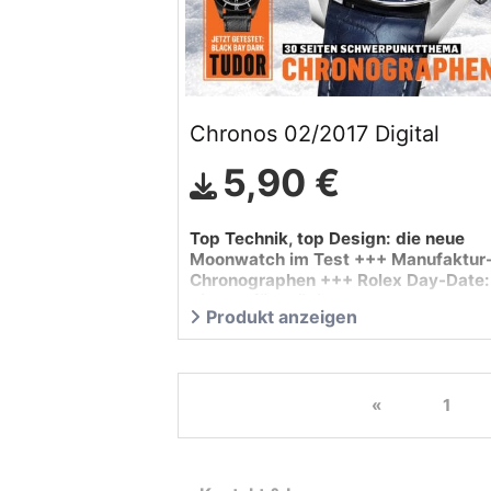
Chronos 02/2017 Digital
5,90 €
Top Technik, top Design: die neue
Moonwatch im Test +++ Manufaktur
Chronographen +++ Rolex Day-Date:
die Uhr für Präsidenten +++
Produkt anzeigen
Schwerpunkt: …
«
1