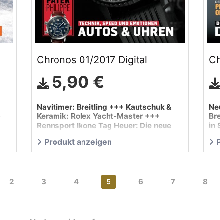
Chronos 01/2017 Digital
Ch
5,90 €
Navitimer: Breitling +++ Kautschuk &
Ne
-
Keramik: Rolex Yacht-Master +++
Br
Rennsport Ikone Tag Heuer: Die neue
in
Monza +++ Nützliche Komplikationen:
++
Produkt anzeigen
Patek …
2
3
4
5
6
7
8