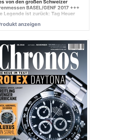
les von den großen Schweizer
renmessen BASEL/GENF 2017 +++
ne Legende ist zurück: Tag Heuer
tavia +++ Test: IWC +++ Die 10
Produkt anzeigen
sten …