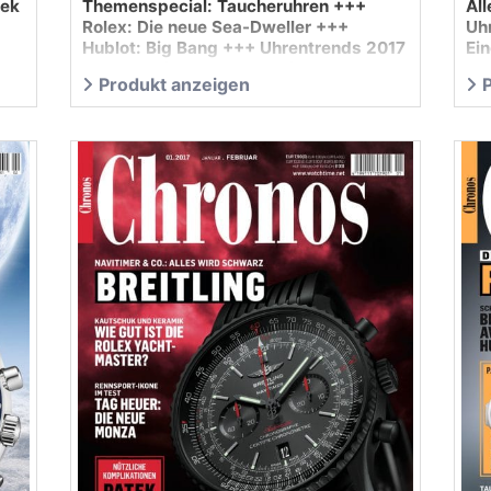
tek
Themenspecial: Taucheruhren +++
Al
Rolex: Die neue Sea-Dweller +++
Uh
Hublot: Big Bang +++ Uhrentrends 2017
Ei
++
+++ Test Omega: Planet Ocean Master
Au
Produkt anzeigen
Chronometer …
be