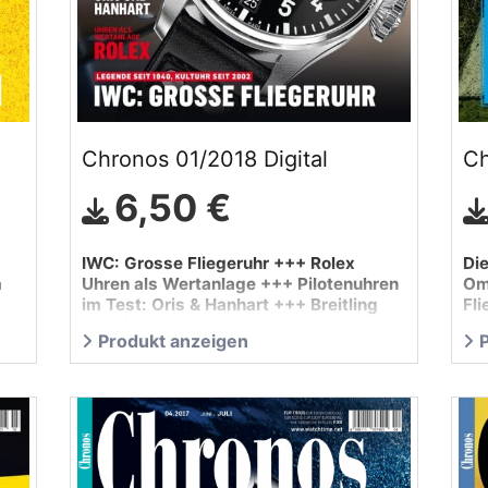
Chronos 01/2018 Digital
Ch
6,50 €
IWC: Grosse Fliegeruhr +++ Rolex
Di
a
Uhren als Wertanlage +++ Pilotenuhren
Om
im Test: Oris & Hanhart +++ Breitling
Fli
Navitimer: 12 Dinge, die man wissen
Sc
Produkt anzeigen
muss …
De