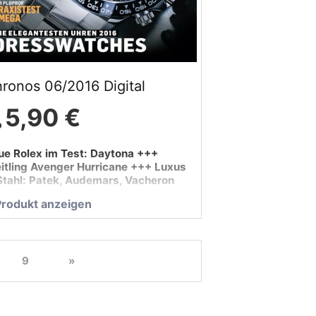
ronos 06/2016 Digital
5,90 €
ue Rolex im Test: Daytona +++
eitling Avenger Hurricane +++ Luxus
 Stahl: Patek, Audemars, Vacheron
+ Die elegantesten Uhren 2016: …
Produkt anzeigen
9
»