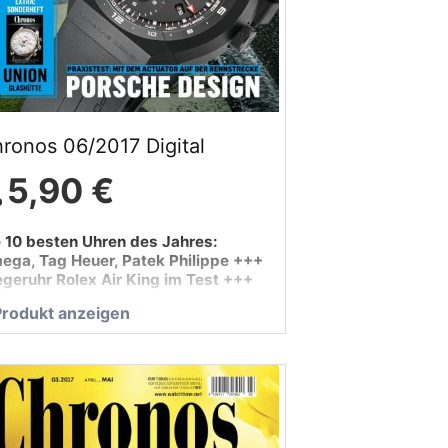
ronos 06/2017 Digital
5,90 €
e 10 besten Uhren des Jahres:
ega, Tag Heuer, Patek Philippe +++
egeruhr Rolex Air King im Test +++
hwerpunktthema: Uhren aus
Produkt anzeigen
utschland +++