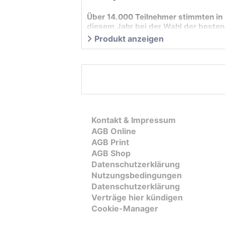
Über 14.000 Teilnehmer stimmten in
diesem Jahr bei der Wahl der besten
Uhren der Welt ab. Von ursprünglich
Produkt anzeigen
407 zur Leserwahl angetretenen
Modelle …
Kontakt & Impressum
AGB Online
AGB Print
AGB Shop
Datenschutzerklärung
Nutzungsbedingungen
Datenschutzerklärung
Verträge hier kündigen
Cookie-Manager