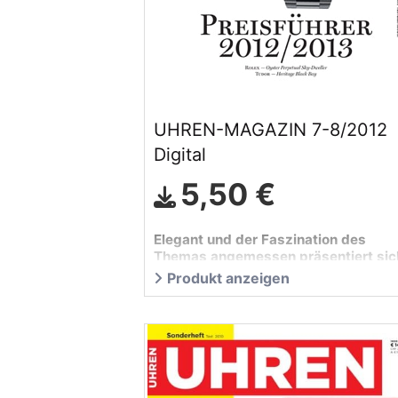
UHREN-MAGAZIN 7-8/2012
Digital
5,50 €
Elegant und der Faszination des
Themas angemessen präsentiert sic
der diesjährige UHREN-MAGAZIN-
Produkt anzeigen
Preisführer in völlig neuer Optik.