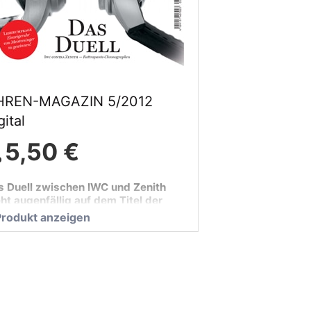
HREN-MAGAZIN 5/2012
gital
5,50 €
s Duell zwischen IWC und Zenith
ht augenfällig auf dem Titel der
tuellen UHREN-MAGAZIN-Ausgabe.
Produkt anzeigen