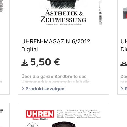
UHREN-MAGAZIN 6/2012
U
Digital
Di
5,50 €
Über die ganze Bandbreite des
Da
h
Uhrenmarktes erstreckt sich die
ste
Teststrecke der aktuellen UHREN-
ak
Produkt anzeigen
MAGAZIN-Ausgabe.