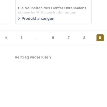
Die Neuheiten des Genfer Uhrensalons
stehen im Mittelpunkt der ersten
UHREN-MAGAZIN-Ausgabe 2012
Produkt anzeigen
«
1
…
6
7
8
9
Vertrag widerrufen