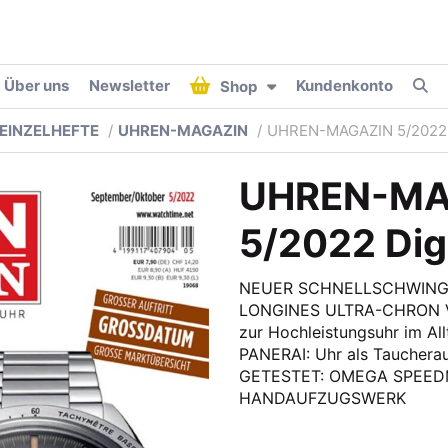
Über uns
Newsletter
Kundenkonto
Shop
EINZELHEFTE
UHREN-MAGAZIN
UHREN-MAGAZIN 5/2022 
UHREN-MA
5/2022 Digi
NEUER SCHNELLSCHWINGE
LONGINES ULTRA-CHRON Vo
zur Hochleistungsuhr im A
PANERAI: Uhr als Tauche
GETESTET: OMEGA SPEEDM
HANDAUFZUGSWERK