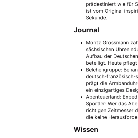
prädestiniert wie für 
ist vom Original inspi
Sekunde.
Journal
Moritz Grossmann zäh
sächsischen Uhrenind
Aufbau der Deutschen
beteiligt. Heute pfleg
Belchengruppe: Benann
deutsch-französisch-
prägt die Armbanduhre
ein einzigartiges Desi
Abenteuerland: Expedi
Sportler: Wer das Abe
richtigen Zeitmesser 
die keine Herausforde
Wissen