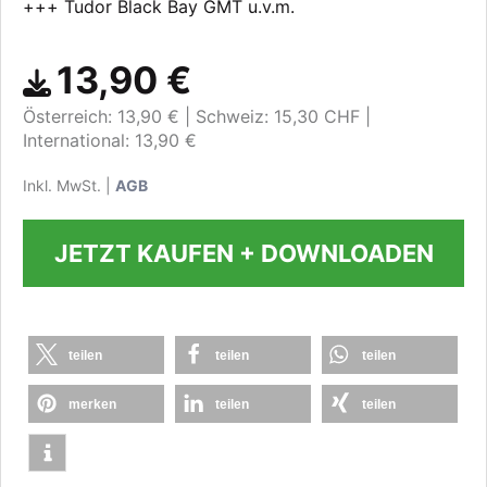
+++ Tudor Black Bay GMT u.v.m.
13,90 €
Österreich: 13,90 €
Schweiz: 15,30 CHF
International: 13,90 €
Inkl. MwSt. |
AGB
JETZT KAUFEN + DOWNLOADEN
teilen
teilen
teilen
merken
teilen
teilen