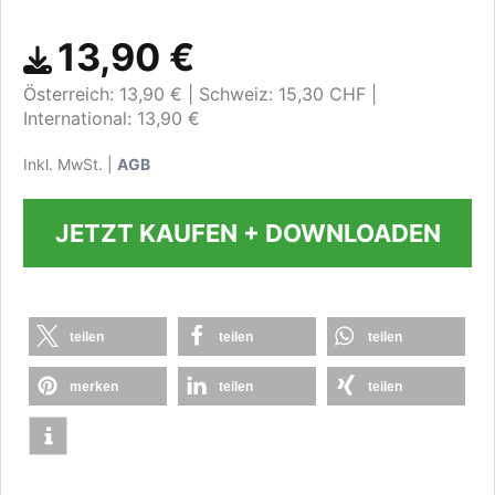
13,90 €
Österreich: 13,90 €
Schweiz: 15,30 CHF
International: 13,90 €
Inkl. MwSt. |
AGB
JETZT KAUFEN + DOWNLOADEN
teilen
teilen
teilen
merken
teilen
teilen