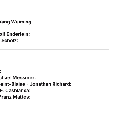
 Yang Weiming:
lf Enderlein:
n Scholz:
:
ichael Messmer:
aint-Blaise - Jonathan Richard:
E. Casblanca:
Franz Mattes: