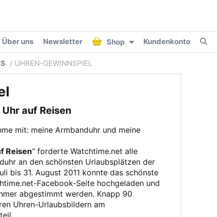
Über uns
Newsletter
Kundenkonto
Shop
LS
UHREN-GEWINNSPIEL
el
Uhr auf Reisen
ehme mit: meine Armbanduhr und meine
f Reisen
“ forderte Watchtime.net alle
nduhr an den schönsten Urlaubsplätzen der
uli bis 31. August 2011 konnte das schönste
chtime.net-Facebook-Seite hochgeladen und
lnehmer abgestimmt werden. Knapp 90
ren Uhren-Urlaubsbildern am
eil.