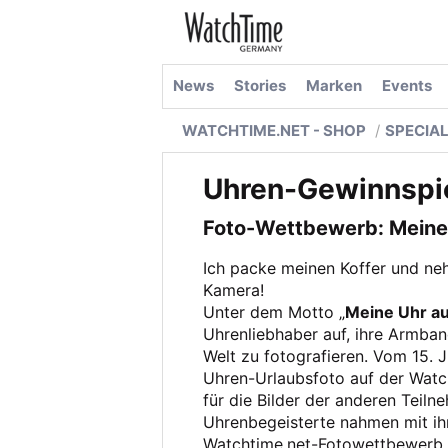
News
Stories
Marken
Events
WATCHTIME.NET - SHOP
SPECIA
Uhren-Gewinnspi
Foto-Wettbewerb: Meine 
Ich packe meinen Koffer und n
Kamera!
Unter dem Motto „
Meine Uhr au
Uhrenliebhaber auf, ihre Armba
Welt zu fotografieren. Vom 15. J
Uhren-Urlaubsfoto auf der Wat
für die Bilder der anderen Tei
Uhrenbegeisterte nahmen mit ih
Watchtime.net-Fotowettbewerb t