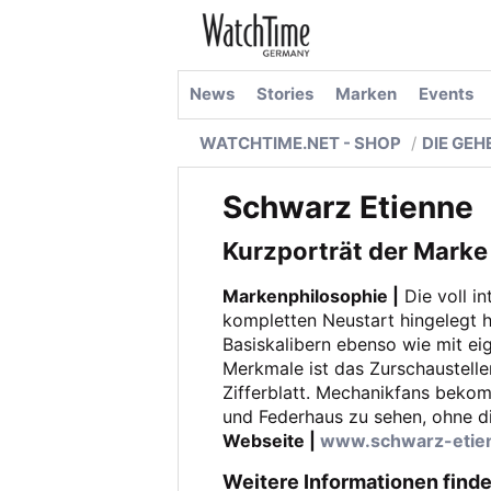
News
Stories
Marken
Events
WATCHTIME.NET - SHOP
DIE GE
Schwarz Etienne
Kurzporträt der Marke
Markenphilosophie |
Die voll in
kompletten Neustart ­hingelegt h
Basiskalibern ebenso wie mit eig
Merkmale ist das Zurschaustel
Zifferblatt. Mechanikfans bek
und Federhaus zu sehen, ohne 
Webseite |
www.schwarz-etie
Weitere Informationen finde