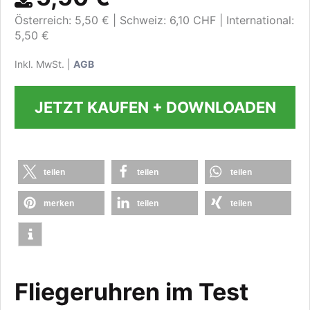
Österreich: 5,50 €
Schweiz: 6,10 CHF
International:
5,50 €
Inkl. MwSt. |
AGB
JETZT KAUFEN + DOWNLOADEN
teilen
teilen
teilen
merken
teilen
teilen
Fliegeruhren im Test