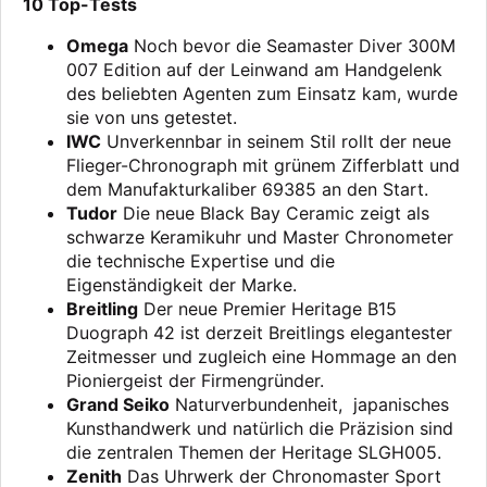
10 Top-Tests
Omega
Noch bevor die Seamaster Diver 300M
007 Edition auf der Leinwand am Handgelenk
des beliebten Agenten zum Einsatz kam, wurde
sie von uns getestet.
IWC
Unverkennbar in seinem Stil rollt der neue
Flieger-Chronograph mit grünem Zifferblatt und
dem Manufakturkaliber 69385 an den Start.
Tudor
Die neue Black Bay Ceramic zeigt als
schwarze Keramikuhr und Master Chronometer
die technische Expertise und die
Eigenständigkeit der Marke.
Breitling
Der neue Premier Heritage B15
Duograph 42 ist derzeit Breitlings elegantester
Zeitmesser und zugleich eine Hommage an den
Pioniergeist der Firmengründer.
Grand Seiko
Naturverbundenheit, japanisches
Kunsthandwerk und natürlich die Präzision sind
die zentralen Themen der Heritage SLGH005.
Zenith
Das Uhrwerk der Chronomaster Sport