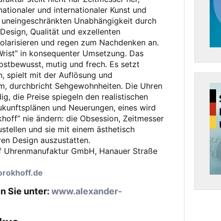
 nationaler und internationaler Kunst und
ur uneingeschränkten Unabhängigkeit durch
Design, Qualität und exzellenten
polarisieren und regen zum Nachdenken an.
 Wrist” in konsequenter Umsetzung. Das
bstbewusst, mutig und frech. Es setzt
, spielt mit der Auflösung und
m, durchbricht Sehgewohnheiten. Die Uhren
g, die Preise spiegeln den realistischen
Zukunftsplänen und Neuerungen, eines wird
hoff” nie ändern: die Obsession, Zeitmesser
stellen und sie mit einem ästhetisch
en Design auszustatten.
f Uhrenmanufaktur GmbH, Hanauer Straße
rokhoff.de
n Sie unter:
www.alexander-