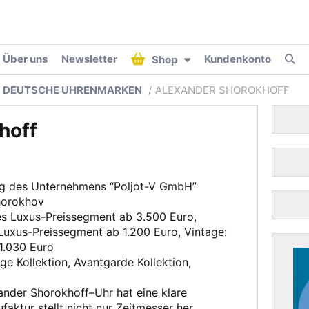
Über uns
Newsletter
Kundenkonto
Shop
L DEUTSCHE UHRENMARKEN
ALEXANDER SHOROKHOFF
hoff
g des Unternehmens “Poljot-V GmbH”
Shorokhov
es Luxus-Preissegment ab 3.500 Euro,
 Luxus-Preissegment ab 1.200 Euro, Vintage:
1.030 Euro
ge Kollektion, Avantgarde Kollektion,
nder Shorokhoff–Uhr hat eine klare
faktur stellt nicht nur Zeitmesser her,