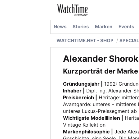
News
Stories
Marken
Events
WATCHTIME.NET - SHOP
SPECIA
Alexander Shorok
Kurzporträt der Marke
Gründungsjahr |
1992: Gründun
Inhaber |
Dipl. Ing. Alexander 
Preisbereich |
Heritage: mittler
Avantgarde: unteres – mittleres
unteres Luxus-Preissegment ab 
Wichtigste Modelllinien |
Herita
Vintage Kollektion
Markenphilosophie |
Jede Alexa
Geschichte, eine Seele. Die Manu