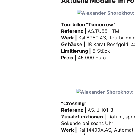
Aktuelle Modelle im F
Tourbillon “Tomorrow”
Referenz |
AS.TU55-1TM
Werk |
Kal.8950.AS, Tourbillon
Gehäuse |
18 Karat Roségold, 43
Limitierung |
5 Stück
Preis |
45.000 Euro
“Crossing”
Referenz |
AS. JH01-3
Zusatzfunktionen |
Datum, spri
Sekunde bei sechs Uhr
Werk |
Kal.14400A.AS, Automati