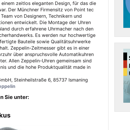
einem zeitlos eleganten Design, für das die
 war. Der Münchner Firmensitz von Point tec
in Team von Designern, Technikern und
tionen entwickelt. Die Montage der Uhren
chland durch erfahrene Uhrmacher nach den
acherhandwerks. Es werden nur hochwertige
fertigte Bauteile sowie Qualitätsuhrwerke
alt. Zeppelin-Zeitmesser gibt es in einer
arzuhr über anspruchsvolle Automatikuhren
ter. Allen Zeppelin-Uhren gemeinsam sind
tnis und die hohe Produktqualität made in
GmbH, Steinheilstraße 6, 85737 Ismaning
eppelin
n Sie unter:
okus