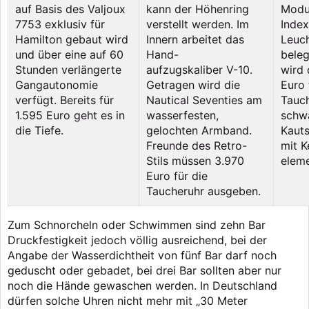
auf Basis des Valjoux
kann der Höhenring
Modul
7753 exklusiv für
verstellt werden. Im
Index
Hamilton gebaut wird
Innern arbeitet das
Leuc
und über eine auf 60
Hand-
beleg
Stunden verlängerte
aufzugskaliber V-10.
wird 
Gangautonomie
Getragen wird die
Euro 
verfügt. Bereits für
Nautical Seventies am
Tauc
1.595 Euro geht es in
wasserfesten,
schw
die Tiefe.
gelochten Armband.
Kaut
Freunde des Retro-
mit K
Stils müssen 3.970
eleme
Euro für die
Taucheruhr ausgeben.
Zum Schnorcheln oder Schwimmen sind zehn Bar
Druckfestigkeit jedoch völlig ausreichend, bei der
Angabe der Wasserdichtheit von fünf Bar darf noch
geduscht oder gebadet, bei drei Bar sollten aber nur
noch die Hände gewaschen werden. In Deutschland
dürfen solche Uhren nicht mehr mit „30 Meter