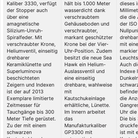
Kaliber 3330, verfügt
hält bis 1.000 Meter
dieses 
der Stopper auch
wasserdicht dank
Millime
über eine
verschraubtem
die die
amagnetische
Gehäuseboden und
der ISO
Silizium-Unruh-
verschraubter,
Nullpun
Spiralfeder. Mit
markant geschützter
drehbar
verschraubter Krone,
Krone bei der Vier-
mit ein
Heliumventil, einseitig
Uhr-Position. Zudem
markier
drehbarer
besitzt die neue Sea
Leuchtst
Keramiklünette und
Hawk ein Helium-
Auch di
Superluminova
Auslassventil und
Indexe 
beschichteten
eine einseitig
Dunkeln
Zeigern und Indexen
drehbare, wahlweise
schwarz
ist der auf 2013
mit
befinde
Exemplare limitierte
Kautschukeinlage
die Anz
Zeitmesser für
erhältliche, Lünette.
Gangres
Tauchgänge bis 300
Im Innern arbeitet
Uhr die
Meter Tiefe gerüstet.
das
Die bis
Zu der mit einem
Manufakturkaliber
druckfe
schwarzen
GP3300 mit
ist mit