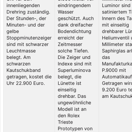
innenliegenden
eindringendem
Luminor sind
Drehring zuständig.
Wasser
satiniertem T
Der Stunden-, der
geschützt. Auch
Innern des T
Minuten- und der
dank dreifacher
mit einseitig
gelbe
Bodendichtung
drehbarer Lün
Stoppminutenzeiger
erreicht der
Heliumventil 
sind mit schwarzer
Zeitmesser
Millimeter st
Leuchtmasse
solche Tiefen.
Saphirglas ar
belegt. Am
Die Zeiger und
das
schwarzen
Indexe sind mit
Manufakturka
Kautschukband
Superluminova
P.9000 mit
getragen, kostet die
belegt, die
Automatikauf
Uhr 22.900 Euro.
Lünette ist
Getragen wir
einseitig
9.200 Euro t
drehbar. Das
am Kautschu
ungewöhnliche
Modell ist an
den Rolex
Trieste
Prototypen von