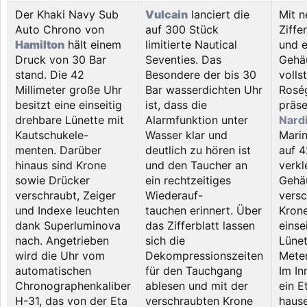
Der Khaki Navy Sub
Vulcain
lanciert die
Mit 
Auto Chrono von
auf 300 Stück
Ziffe
Hamilton
hält einem
limitierte Nautical
und 
Druck von 30 Bar
Seventies. Das
Gehä
stand. Die 42
Besondere der bis 30
volls
Millimeter große Uhr
Bar wasserdichten Uhr
Roség
besitzt eine einseitig
ist, dass die
präse
drehbare Lünette mit
Alarmfunktion unter
Nard
Kautschukele-
Wasser klar und
Marin
menten. Darüber
deutlich zu hören ist
auf 4
hinaus sind Krone
und den Taucher an
verkl
sowie Drücker
ein rechtzeitiges
Gehä
verschraubt, Zeiger
Wiederauf-
versc
und Indexe leuchten
tauchen erinnert. Über
Kron
dank Superluminova
das Zifferblatt lassen
einse
nach. Angetrieben
sich die
Lünet
wird die Uhr vom
Dekompressionszeiten
Meter
automatischen
für den Tauchgang
Im In
Chronographenkaliber
ablesen und mit der
ein E
H-31, das von der Eta
verschraubten Krone
haus