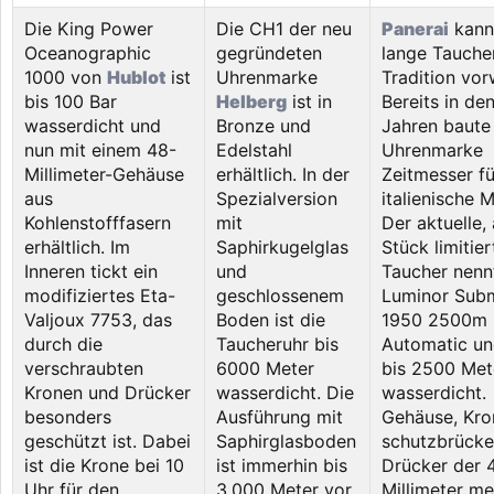
Die King Power
Die CH1 der neu
Panerai
kann
Oceanographic
gegründeten
lange Tauche
1000 von
Hublot
ist
Uhrenmarke
Tradition vor
bis 100 Bar
Helberg
ist in
Bereits in de
wasserdicht und
Bronze und
Jahren baute
nun mit einem 48-
Edelstahl
Uhrenmarke
Millimeter-Gehäuse
erhältlich. In der
Zeitmesser fü
aus
Spezialversion
italienische M
Kohlenstofffasern
mit
Der aktuelle,
erhältlich. Im
Saphirkugelglas
Stück limitier
Inneren tickt ein
und
Taucher nenn
modifiziertes Eta-
geschlossenem
Luminor Subm
Valjoux 7753, das
Boden ist die
1950 2500m 
durch die
Taucheruhr bis
Automatic un
verschraubten
6000 Meter
bis 2500 Met
Kronen und Drücker
wasserdicht. Die
wasserdicht.
besonders
Ausführung mit
Gehäuse, Kro
geschützt ist. Dabei
Saphirglasboden
schutzbrücke
ist die Krone bei 10
ist immerhin bis
Drücker der 
Uhr für den
3.000 Meter vor
Millimeter m