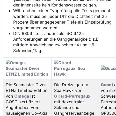
der Innenseite kein Kondenswasser zeigen.
Während bei einer Typprüfung alle Tests gemacht
werden, muss bei jeder Uhr die Dichtheit mit 25
Prozent über angegebener Tiefe als Einzelprüfung
vorgenommen werden.
DIN 8306 stellt anders als ISO 6425
Anforderungen an die Ganggenauigkeit: z.B.
mittlere Abweichung zwischen –4 und +6
Sekunden/Tag.
Die Seamaster Diver
Die Dreizeigeruhr
Gucci
e
ETNZ Limited Edition
Sea Hawk von
von ihr
von
Omega
ist
Girard-Perregaux
Schwes
COSC-zertifiziert.
mit dezentraler
Perrega
Angetrieben vom
Sekunde und
Automat
hauseigenen Co-Axial
Gangreserveanzeige
GP3300