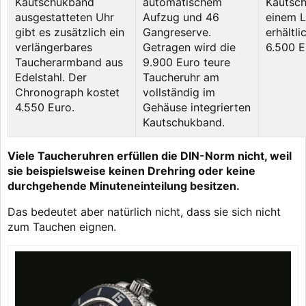
Kautschukband
automatischem
Kautsc
ausgestatteten Uhr
Aufzug und 46
einem 
gibt es zusätzlich ein
Gangreserve.
erhältl
verlängerbares
Getragen wird die
6.500 E
Taucherarmband aus
9.900 Euro teure
Edelstahl. Der
Taucheruhr am
Chronograph kostet
vollständig im
4.550 Euro.
Gehäuse integrierten
Kautschukband.
Viele Taucheruhren erfüllen die DIN-Norm nicht, weil
sie beispielsweise keinen Drehring oder keine
durchgehende Minuteneinteilung besitzen.
Das bedeutet aber natürlich nicht, dass sie sich nicht
zum Tauchen eignen.