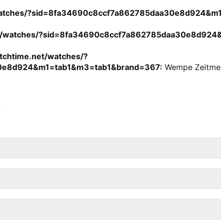
/watches/?sid=8fa34690c8ccf7a862785daa30e8d924&m
.net/watches/?sid=8fa34690c8ccf7a862785daa30e8d92
chtime.net/watches/?
0e8d924&m1=tab1&m3=tab1&brand=367:
Wempe Zeitmeis
o