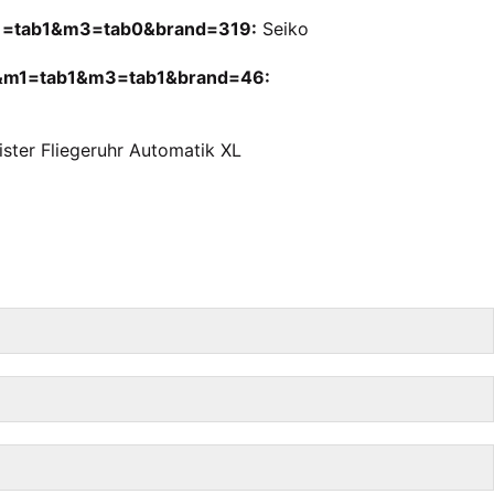
1=tab1&m3=tab0&brand=319:
Seiko
4&m1=tab1&m3=tab1&brand=46:
ter Fliegeruhr Automatik XL