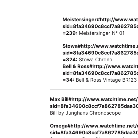
Meistersinger#http://www.wat
sid=8fa34690c8ccf7a86278
=239:
Meistersinger N° 01
Stowa#http://www.watchtime.
sid=8fa34690c8ccf7a862785
=324:
Stowa Chrono
Bell & Ross#http://www.watch
sid=8fa34690c8ccf7a862785
=34:
Bell & Ross Vintage BR123
Max Bill#http://www.watchtime.net
sid=8fa34690c8ccf7a862785daa3
Bill by Junghans Chronoscope
Omega#http://www.watchtime.net/
sid=8fa34690c8ccf7a862785daa3